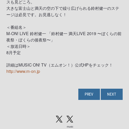
スも見どころ。
大きな富士山と満天の空の下で繰り広げられる鈴村健一のステ
ージは必見です。お見逃しなく！
＜番組名＞
M-ON! LIVE 鈴村健一 「鈴村健一 満天LIVE 2019 〜ぼくらの前
夜祭・ぼくらの後夜祭〜」
＜放送日時＞
8月予定
詳細はMUSIC ON! TV（エムオン！）公式HPをチェック！
http://www.m-on.jp
PREV
NEXT
music