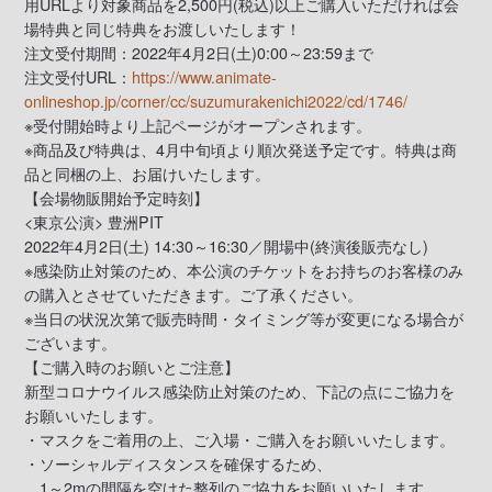
用URLより対象商品を2,500円(税込)以上ご購入いただければ会
場特典と同じ特典をお渡しいたします！
注文受付期間：2022年4月2日(土)0:00～23:59まで
注文受付URL：
https://www.animate-
onlineshop.jp/corner/cc/suzumurakenichi2022/cd/1746/
※受付開始時より上記ページがオープンされます。
※商品及び特典は、4月中旬頃より順次発送予定です。特典は商
品と同梱の上、お届けいたします。
【会場物販開始予定時刻】
<東京公演> 豊洲PIT
2022年4月2日(土) 14:30～16:30／開場中(終演後販売なし)
※感染防止対策のため、本公演のチケットをお持ちのお客様のみ
の購入とさせていただきます。ご了承ください。
※当日の状況次第で販売時間・タイミング等が変更になる場合が
ございます。
【ご購入時のお願いとご注意】
新型コロナウイルス感染防止対策のため、下記の点にご協力を
お願いいたします。
・マスクをご着用の上、ご入場・ご購入をお願いいたします。
・ソーシャルディスタンスを確保するため、
1～2mの間隔を空けた整列のご協力をお願いいたします。