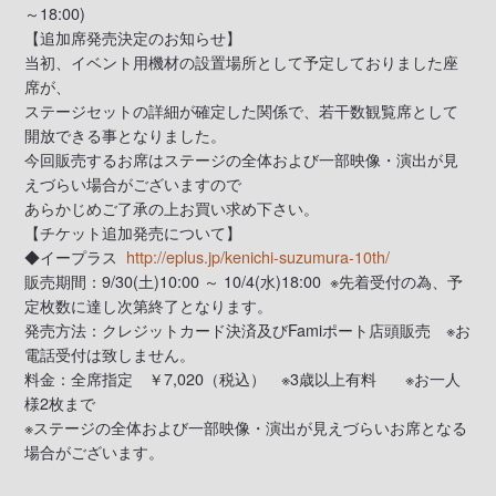
～18:00)
【追加席発売決定のお知らせ】
当初、イベント用機材の設置場所として予定しておりました座
席が、
ステージセットの詳細が確定した関係で、若干数観覧席として
開放できる事となりました。
今回販売するお席はステージの全体および一部映像・演出が見
えづらい場合がございますので
あらかじめご了承の上お買い求め下さい。
【チケット追加発売について】
◆イープラス
http://eplus.jp/kenichi-suzumura-10th/
販売期間：9/30(土)10:00 ～ 10/4(水)18:00 ※先着受付の為、予
定枚数に達し次第終了となります。
発売方法：クレジットカード決済及びFamiポート店頭販売 ※お
電話受付は致しません。
料金：全席指定 ￥7,020（税込） ※3歳以上有料 ※お一人
様2枚まで
※ステージの全体および一部映像・演出が見えづらいお席となる
場合がございます。