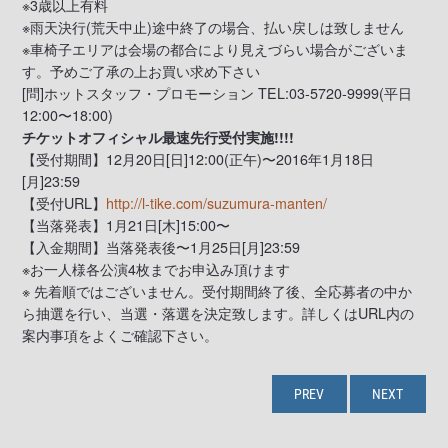
※3歳以上有料
※雨天決行(荒天中止)途中終了の場合、払い戻しは致しません
※車椅子エリアは会場の都合により見えづらい場合がございま
す。予めご了承の上お買い求め下さい
[問]ホットスタッフ・プロモーション TEL:03-5720-9999(平日
12:00〜18:00)
チケットオフィシャル最速先行受付実施!!!!
【受付期間】12月20日[日]12:00(正午)〜2016年1月18日
[月]23:59
【受付URL】
http://l-tike.com/suzumura-manten/
【当落発表】1月21日[木]15:00〜
【入金期間】当落発表後〜1月25日[月]23:59
※お一人様各公演4枚までお申込み頂けます
※ 先着順ではございません。受付期間終了後、全応募者の中か
ら抽選を行い、当選・落選を決定致します。詳しくはURL内の
案内事項をよくご確認下さい。
PREV
NEXT