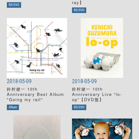
ray】
BD/DVD
BD/DVD
2018-05-09
2018-05-09
鈴村健一 10th
鈴村健一 10th
Anniversary Best Album
Anniversary Live “lo-
"Going my rail"
op”【DVD盤】
Album
BD/DVD