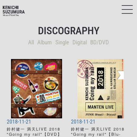
DISCOGRAPHY
All
Album
Single
Digital
BD/DVD
2018-11-21
2018-11-21
鈴村健一 満天LIVE 2018
鈴村健一 満天LIVE 2018
"Going my rail"【DVD】
"Going my rail"【Blu-