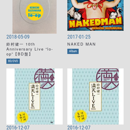
2018-05-09
2017-01-25
鈴村健一 10th
NAKED MAN
Anniversary Live “lo-
Album
op”【BD盤】
BD/DVD
2016-12-07
2016-12-07