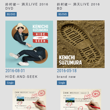
鈴村健一 満天LIVE 2016
鈴村健一 満天LIVE 2016
DVD
BD
BD/DVD
BD/DVD
2016-08-31
2016-05-18
HIDE-AND-SEEK
brand new
Single
Single